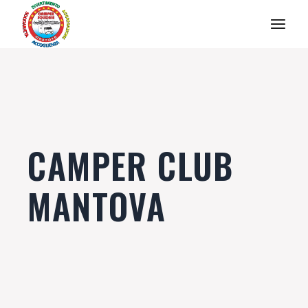
Salta
e
vai
al
contenuto
CAMPER CLUB
MANTOVA