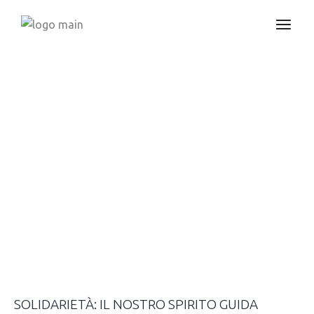
Rendi ogni
viaggio
un’esperienza
indimenticabile
SOLIDARIETÀ: IL NOSTRO SPIRITO GUIDA