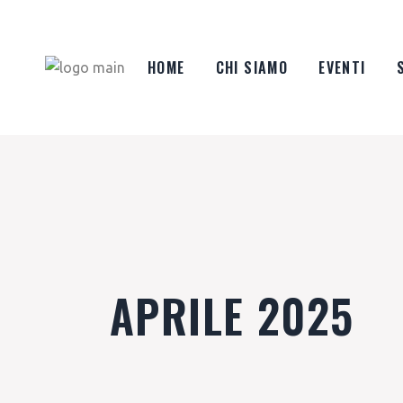
Salta
e
vai
al
contenuto
HOME
CHI SIAMO
EVENTI
APRILE 2025