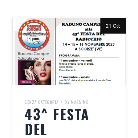
21 Ott
SENZA CATEGORIA
BY
MASSIMO
43^ FESTA
DEL